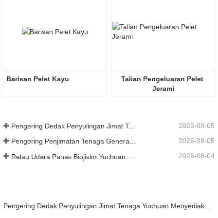
Barisan Pelet Kayu
Talian Pengeluaran Pelet 
Jerami
2026-08-05
Pengering Dedak Penyulingan Jimat Tenaga Yuchuan Menyediakan Penyelesaian Cekap untuk Pemprosesan Bahan Kelembapan Tinggi
2026-08-05
Pengering Penjimatan Tenaga Generasi Ketiga: Penyelesaian Cekap dan Mesra Alam untuk Pengeringan Bahan Berkelembapan Tinggi
2026-08-04
Relau Udara Panas Biojisim Yuchuan Dieksport ke Indonesia, Menyediakan Bekalan Haba yang Cekap dan Stabil untuk Sistem Pengeringan
Pengering Dedak Penyulingan Jimat Tenaga Yuchuan Menyediakan Penyelesaian Cekap untuk Pemprosesan Bahan Kelembapan Tinggi