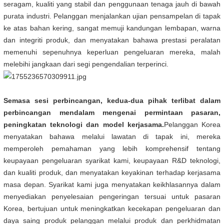
seragam, kualiti yang stabil dan penggunaan tenaga jauh di bawah
purata industri. Pelanggan menjalankan ujian pensampelan di tapak
ke atas bahan kering, sangat memuji kandungan lembapan, warna
dan integriti produk, dan menyatakan bahawa prestasi peralatan
memenuhi sepenuhnya keperluan pengeluaran mereka, malah
melebihi jangkaan dari segi pengendalian terperinci.
Semasa sesi perbincangan, kedua-dua pihak terlibat dalam
perbincangan mendalam mengenai permintaan pasaran,
peningkatan teknologi dan model kerjasama.
Pelanggan Korea
menyatakan bahawa melalui lawatan di tapak ini, mereka
memperoleh pemahaman yang lebih komprehensif tentang
keupayaan pengeluaran syarikat kami, keupayaan R&D teknologi,
dan kualiti produk, dan menyatakan keyakinan terhadap kerjasama
masa depan. Syarikat kami juga menyatakan keikhlasannya dalam
menyediakan penyelesaian pengeringan tersuai untuk pasaran
Korea, bertujuan untuk meningkatkan kecekapan pengeluaran dan
daya saing produk pelanggan melalui produk dan perkhidmatan