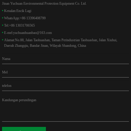
Jinan Yuchuan Environmental Protection Equipment Co. Ltd.
Kenalan:
Encik Lagi
WhatsApp:
+86 13396408799
Tel:
+86 13031706565
E-mel:
yuchuanhuanbao@163.com
Alamat:
No.88, Jalan Taohuashan, Taman Perindustrian Taohuashan, Jalan Xiuhui,
Daerah Zhangqiu, Bandar Jinan, Wilayah Shandong, China
Nama
Mel
telefon
Kandungan perundingan