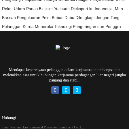
Relau Udara Panas Biojisim Yuchuan Dieksport ke Indonesia, Menyediakan Bekalan Haba yang Cekap dan Stabil untuk Sistem Pengeringan
Barisan Pengeluaran Pelet Bebas Debu Dilengkapi dengan Tong Simpanan Penampan 500m³ untuk Operasi yang Stabil dan Cekap
Pelanggan Korea Meneroka Teknologi Pengeringan dan Penggranulan Najis Ayam
Mendapat kepercayaan pelanggan dalam kerjasama antarabangsa dan
meletakkan asas untuk hubungan kerjasama perdagangan luar negeri jangka
panjang dan stabil.
Hubungi
Jinan Yuchuan Environmental Protection Equipment Co. Ltd.