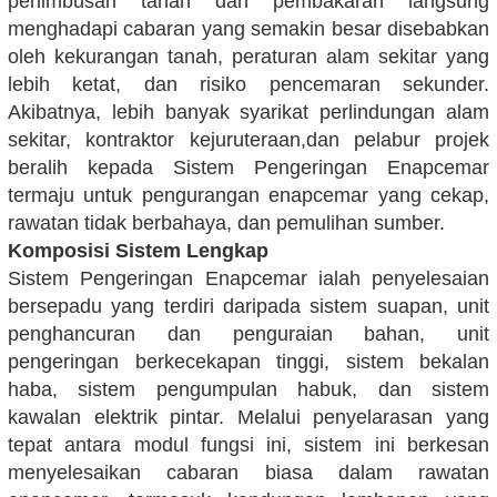
penimbusan tanah dan pembakaran langsung
menghadapi cabaran yang semakin besar disebabkan
oleh kekurangan tanah, peraturan alam sekitar yang
lebih ketat, dan risiko pencemaran sekunder.
Akibatnya, lebih banyak syarikat perlindungan alam
sekitar, kontraktor kejuruteraan,
dan pelabur projek
beralih kepada Sistem Pengeringan Enapcemar
termaju untuk pengurangan enapcemar yang cekap,
rawatan tidak berbahaya, dan pemulihan sumber.
Komposisi Sistem Lengkap
Sistem Pengeringan Enapcemar ialah penyelesaian
bersepadu yang terdiri daripada sistem suapan, unit
penghancuran dan penguraian bahan, unit
pengeringan berkecekapan tinggi, sistem bekalan
haba, sistem pengumpulan habuk, dan sistem
kawalan elektrik pintar. Melalui penyelarasan yang
tepat antara modul fungsi ini, sistem ini berkesan
menyelesaikan cabaran biasa dalam rawatan