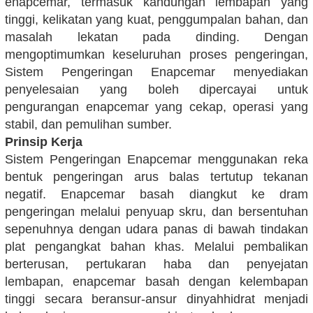
enapcemar, termasuk kandungan lembapan yang
tinggi, kelikatan yang kuat, penggumpalan bahan, dan
masalah lekatan pada dinding. Dengan
mengoptimumkan keseluruhan proses pengeringan,
Sistem Pengeringan Enapcemar menyediakan
penyelesaian yang boleh dipercayai untuk
pengurangan enapcemar yang cekap, operasi yang
stabil, dan pemulihan sumber.
Prinsip Kerja
Sistem Pengeringan Enapcemar menggunakan reka
bentuk pengeringan arus balas tertutup tekanan
negatif. Enapcemar basah diangkut ke dram
pengeringan melalui penyuap skru, dan bersentuhan
sepenuhnya dengan udara panas di bawah tindakan
plat pengangkat bahan khas. Melalui pembalikan
berterusan, pertukaran haba dan penyejatan
lembapan, enapcemar basah dengan kelembapan
tinggi secara beransur-ansur dinyahhidrat menjadi