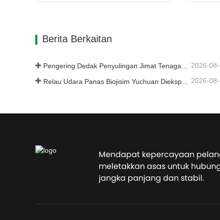
Pengering Rotary Arang Batu
Pengha
Hubungi sekarang
Hubung
Berita Berkaitan
2026-08
Pengering Dedak Penyulingan Jimat Tenaga Yuchuan Menyediakan Penyelesaian Cekap untuk Pemprosesan Bahan Kelembapan Tinggi
2026-08
Relau Udara Panas Biojisim Yuchuan Dieksport ke Indonesia, Menyediakan Bekalan Haba yang Cekap dan Stabil untuk Sistem Pengeringan
Mendapat kepercayaan pelan
meletakkan asas untuk hubun
jangka panjang dan stabil.