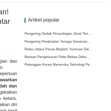
an!
tar
Artikel popular
Pengering Dedak Penyulingan Jimat Tenaga Yuchuan Menyediakan Penyelesaian Cekap untuk Pemprosesan Bahan Kelembapan Tinggi
Pengering Penjimatan Tenaga Generasi Ketiga: Penyelesaian Cekap dan Mesra Alam untuk Pengeringan Bahan Berkelembapan Tinggi
Relau Udara Panas Biojisim Yuchuan Dieksport ke Indonesia, Menyediakan Bekalan Haba yang Cekap dan Stabil untuk Sistem Pengeringan
Barisan Pengeluaran Pelet Bebas Debu Dilengkapi dengan Tong Simpanan Penampan 500m³ untuk Operasi yang Stabil dan Cekap
ujian dan
Pelanggan Korea Meneroka Teknologi Pengeringan dan Penggranulan Najis Ayam
i.
eperluan
awarkan
ndah dan
gekalkan
 ketara.
kan diri
pok kecil