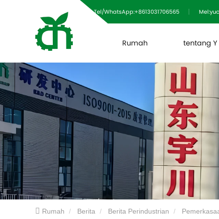
Tel/WhatsApp:+8613031706565
Mel:y
Rumah
tentang Y
Rumah
Berita
Berita Perindustrian
Pemerkasaan Kecekapan Tinggi untuk Pemprosesan Pertanian! Pengering Tongkol Jagung Shandong Yuchuan Berjaya Dihantar kepada