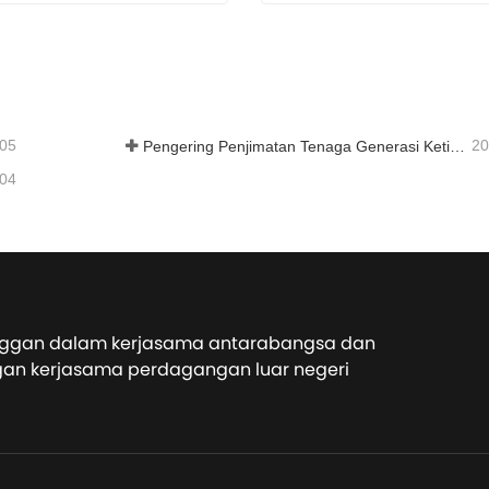
ncur Tukul Kayu
Mesin Pelet Jerami
i sekarang
Hubungi sekarang
-05
20
Pengering Penjimatan Tenaga Generasi Ketiga: Penyelesaian Cekap dan Mesra Alam untuk Pengeringan Bahan Berkelembapan Tinggi
-04
ggan dalam kerjasama antarabangsa dan
gan kerjasama perdagangan luar negeri