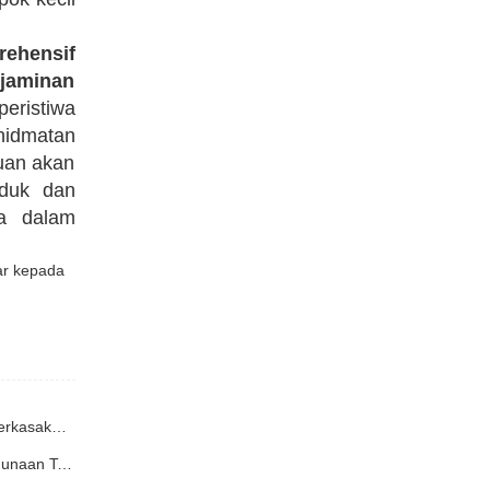
ehensif
jaminan
eristiwa
hidmatan
uan akan
oduk dan
sa
dalam
Sebelumnya : Pengering Serpihan Kayu Shandong Yuchuan Berjaya Menandatangani Kontrak dengan Pelanggan Yunnan, Memperkasakan Pemprosesan Serpihan Kayu Berkelembapan Tinggi dengan Cekap
Seterusnya : Barisan Pengeluaran Pengeringan Tersuai Yuchuan Dihantar ke Yunnan Menyelesaikan Cabaran Kapasiti dan Penggunaan Tenaga untuk Loji Pelet