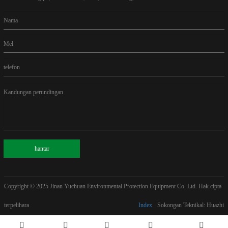
Nama
Mel
telefon
Kandungan perundingan
hantar
Copyright © 2025
Jinan Yuchuan Environmental Protection Equipment Co. Ltd. Hak cipta
terpelihara
Index
Sokongan Teknikal: Huazhi