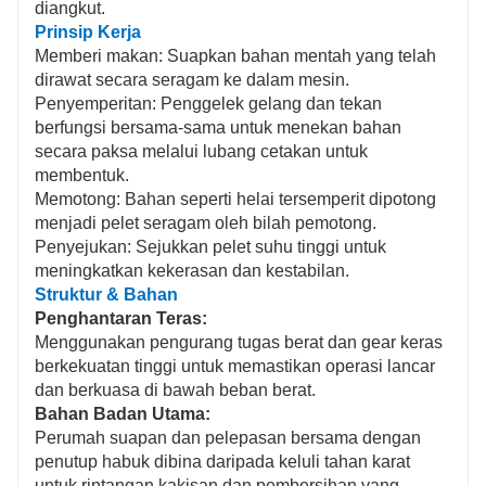
diangkut.
permukaannya licin, padat seragam, dan
Prinsip Kerja
kekerasan tinggi yang tahan pecah dan
Memberi makan: Suapkan bahan mentah yang telah
dirawat secara seragam ke dalam mesin.
penyerapan lembapan, memudahkan
Penyemperitan: Penggelek gelang dan tekan
penyimpanan jangka panjang dan
berfungsi bersama-sama untuk menekan bahan
pengangkutan lanjutan.
secara paksa melalui lubang cetakan untuk
membentuk.
Operasi dan Penyelenggaraan yang Mudah
Memotong: Bahan seperti helai tersemperit dipotong
Mempunyai sistem kawalan pintar dengan
menjadi pelet seragam oleh bilah pemotong.
komponen utama yang mudah ditanggalkan
Penyejukan: Sejukkan pelet suhu tinggi untuk
meningkatkan kekerasan dan kestabilan.
seperti penggelek dan cetakan, dengan ketara
Struktur & Bahan
mengurangkan masa penyelenggaraan dan
Penghantaran Teras:
meminimumkan masa henti peralatan.
Menggunakan pengurang tugas berat dan gear keras
berkekuatan tinggi untuk memastikan operasi lancar
dan berkuasa di bawah beban berat.
Bahan Badan Utama:
Perumah suapan dan pelepasan bersama dengan
penutup habuk dibina daripada keluli tahan karat
untuk rintangan kakisan dan pembersihan yang