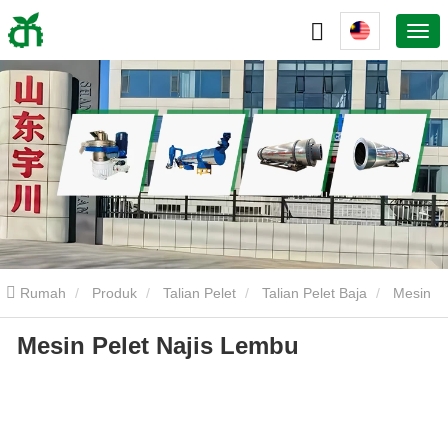
Rumah
Produk
Talian Pelet
Talian Pelet Baja
Mesin
Mesin Pelet Najis Lembu
Pelet Najis Lembu