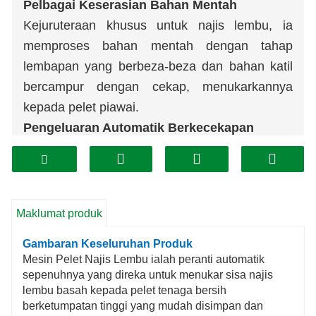
Pelbagai Keserasian Bahan Mentah
Kejuruteraan khusus untuk najis lembu, ia
memproses bahan mentah dengan tahap
lembapan yang berbeza-beza dan bahan katil
bercampur dengan cekap, menukarkannya
kepada pelet piawai.
Pengeluaran Automatik Berkecekapan
Tinggi
Barisan pengeluaran automatik bersepadu
yang merangkumi penghantaran,
penghancuran, penyaman, pelet, penyejukan
Maklumat produk
dan pembungkusan dengan ketara
Gambaran Keseluruhan Produk
meningkatkan kecekapan pemprosesan sambil
Mesin Pelet Najis Lembu ialah peranti automatik
mengurangkan keperluan buruh dengan ketara.
sepenuhnya yang direka untuk menukar sisa najis
lembu basah kepada pelet tenaga bersih
Kualiti Pelet Unggul
berketumpatan tinggi yang mudah disimpan dan
Menghasilkan pelet najis lembu yang