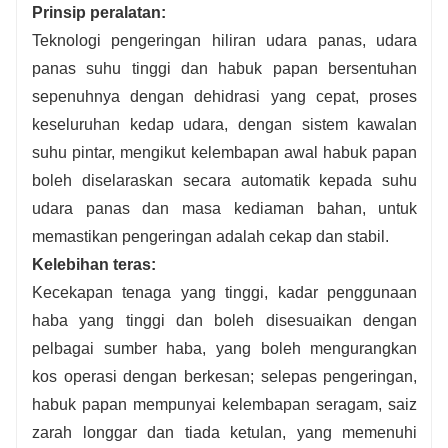
Prinsip peralatan:
Teknologi pengeringan hiliran udara panas, udara
panas suhu tinggi dan habuk papan bersentuhan
sepenuhnya dengan dehidrasi yang cepat, proses
keseluruhan kedap udara, dengan sistem kawalan
suhu pintar, mengikut kelembapan awal habuk papan
boleh diselaraskan secara automatik kepada suhu
udara panas dan masa kediaman bahan, untuk
memastikan pengeringan adalah cekap dan stabil.
Kelebihan teras:
Kecekapan tenaga yang tinggi, kadar penggunaan
haba yang tinggi dan boleh disesuaikan dengan
pelbagai sumber haba, yang boleh mengurangkan
kos operasi dengan berkesan; selepas pengeringan,
habuk papan mempunyai kelembapan seragam, saiz
zarah longgar dan tiada ketulan, yang memenuhi